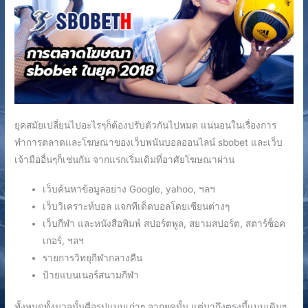
ยุคสมัยเปลี่ยนไปอะไรๆก็ต้องปรับตัวกันไปหมด แน่นอนในเรื่องการ
ทำการตลาดและโฆษณาของเว็บพนันบอลออนไลน์ sbobet และเว็บ
เจ้ามืออื่นๆก็เช่นกัน จากแรกเริ่มเดิมที่อาศัยโฆษณาผ่าน
เว็บค้นหาข้อมูลอย่าง Google, yahoo, ฯลฯ
เว็บวิเคราะห์บอล แจกทีเด็ดบอลโดยเซียนต่างๆ
เว็บกีฬา และหนังสือพิมพ์ สปอร์ตพูล, สยามสปอร์ต, สตาร์ซ็อค
เกอร์, ฯลฯ
รายการวิทยุกีฬากลางคืน
ป้ายแบนเนอร์สนามกีฬา
ทั้งหมดทั้งมวลนั้นคือรูปแบบเก่าๆ จากยุคนั้น แต่มาถึงตรงนี้แบบเดิมๆ