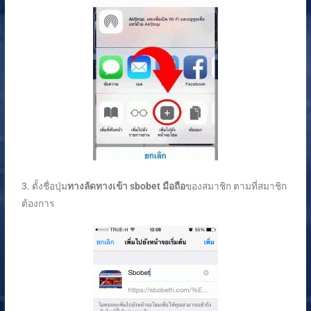
3. ตั้งชื่อปุ่ม
ทางลัดทางเข้า sbobet มือถือ
ของสมาชิก ตามที่สมาชิก
ต้องการ