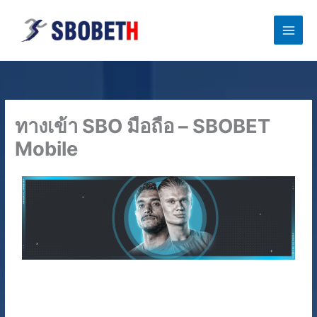
Skip
to
content
ทางเข้า SBO มือถือ – SBOBET
Mobile