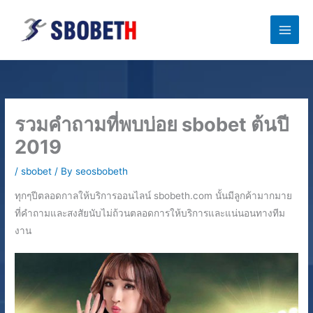
Skip
to
content
รวมคำถามที่พบบ่อย sbobet ต้นปี
2019
/
sbobet
/ By
seosbobeth
ทุกๆปีตลอดกาลให้บริการออนไลน์ sbobeth.com นั้นมีลูกค้ามากมาย
ที่คำถามและสงสัยนับไม่ถ้วนตลอดการให้บริการและแน่นอนทางทีม
งาน