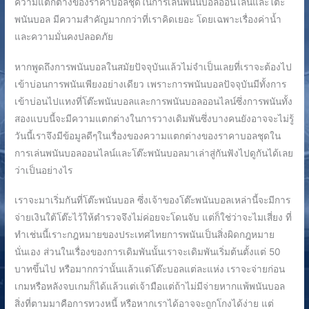
ความแตกต่างของราคาบอลชุดในการเล่นพนันบอลออนไลน์และโต๊ะ
พนันบอล มีความสำคัญมากกว่าที่เราคิดเยอะ โดยเฉพาะเรื่องค่าน้ำ
และความมั่นคงปลอดภัย
หากพูดถึงการพนันบอลในสมัยปัจจุบันแล้วไม่จำเป็นเลยที่เราจะต้องไป
เข้าบ่อนการพนันเพียงอย่างเดียว เพราะการพนันบอลปัจจุบันมีทั้งการ
เข้าบ่อนไปแทงที่โต๊ะพนันบอลและการพนันบอลออนไลน์ซึ่งการพนันทั้ง
สองแบบนี้จะมีความแตกต่างในการวางเดิมพันซึ่งบางคนยังอาจจะไม่รู้
วันนี้เราจึงมีข้อมูลดีๆในเรื่องของความแตกต่างของราคาบอลชุดใน
การเล่นพนันบอลออนไลน์และโต๊ะพนันบอลมาเล่าสู่กันฟังไปดูกันได้เลย
ว่าเป็นอย่างไร
เราจะมาเริ่มกันที่โต๊ะพนันบอล ซึ่งเจ้าของโต๊ะพนันบอลเหล่านี้จะมีการ
จ่ายเงินใต้โต๊ะไว้ให้ตำรวจจึงไม่ค่อยจะโดนจับ แต่ก็ใช่ว่าจะไมเสี่ยง ที่
ทำเช่นนี้เราะกฎหมายของประเทศไทยการพนันเป็นสิ่งผิดกฎหมาย
นั่นเอง ส่วนในเรื่องของการเดิมพันนั้นเราจะเดิมพันเริ่มต้นตั้งแต่ 50
บาทขึ้นไป หรือมากกว่านั้นแล้วแต่โต๊ะบอลแต่ละแห่ง เราจะจ่ายก่อน
เกมหรือหลังจบเกมก็ได้แล้วแต่เจ้ามือแต่ถ้าไม่มีจ่ายหากแพ้พนันบอล
สิ่งที่ตามมาคือการทวงหนี้ หรือหากเราได้อาจจะถูกโกงได้ง่าย แต่