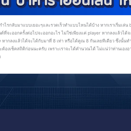
กำไรกลับมาแบบเยอะๆและรวดเร็วทำแบบไหนได้บ้าง หากเราเริ่มเล่น bacc
ต์ที่จะออกครั้งต่อไปจะออกอะไร ไม่ใช่เพียงแค่ player หากลงแล้วได้จ
ากลงแล้วได้จะได้กับมาที่ 8 เท่า หรือได้คูณ 8 กันเลยทีเดียว ซึ่งนั้นทำ
ง จะต้องเช็คสถิติก่อนนะครับ เพราะเราจะได้คำนวณได้ ไม่แน่ว่าท่านเอ
บ