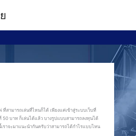
ทย
สามารถเล่นที่ไหนก็ได้ เพียงแค่เข้าสู่ระบบเว็บที่
ี่ 50 บาท ก็เล่นได้แล้ว บางรูปแบบสามารถลงทุนได้
ำไรวันนี้เราจะมาแนะนำกันครับว่าสามารถได้กำไรแบบไหน