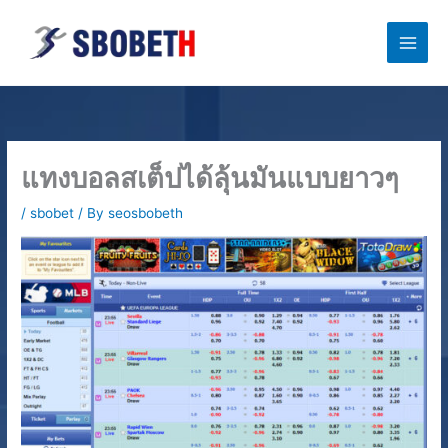
Skip
to
content
แทงบอลสเต็ปได้ลุ้นมันแบบยาวๆ
/
sbobet
/ By
seosbobeth