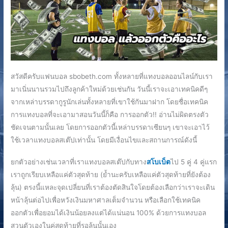
สวัสดีครับแฟนบอล sbobeth.com ทั้งหลายที่แทงบอลออนไลน์กับเรา
มาเนิ่นนานรวมไปถึงลูกค้าใหม่ด้วยเช่นกัน วันนี้เราจะเอาเทคนิคดีๆ
จากเหล่าบรรดากูรูนักเล่นทั้งหลายที่เขาใช้กันมาฝาก โดยชื่อเทคนิค
การแทงบอลที่จะเอามาสอนวันนี้ก็คือ การออกตัว!! อ่านไม่ผิดตรงตัว
ชัดเจนตามนั้นเลย โดยการออกตัวนี้เหล่าบรรดาเซียนๆ เขาจะเอาไว้
ใช้เวลาแทงบอลสเต๊ปเท่านั้น โดยมีเงื่อนไขและสถานการณ์ดังนี้
ยกตัวอย่างเช่นเวลาที่เราแทงบอลสเต๊ปกับทาง
สโบเบ็ต
ไป 5 คู่ 4 คู่แรก
เราถูกเรียบเหลือแค่ตัวสุดท้าย (ย้ำนะครับเหลือแค่ตัวสุดท้ายที่ยังต้อง
ลุ้น) ตรงนี้แหละจุดเปลี่ยนที่เราต้องตัดสินใจโดยต้องเลือกว่าเราจะเดิน
หน้าลุ้นต่อไปเพื่อหวังเงินมหาศาลเต็มจำนวน หรือเลือกใช้เทคนิค
ออกตัวเพื่อยอมได้เงินน้อยลงแต่ได้แน่นอน 100% ด้วยการแทงบอล
สวนตัวเองในคู่สุดท้ายที่รอลุ้นนั้นเอง