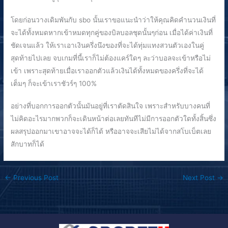
โดยก่อนวางเดิมพันกับ sbo นั้นเราขอแนะนำว่าให้คุณคิดคำนวนเงินที่
จะได้ทั้งหมดหากเข้าหมดทุกคู่ของบิลบอลชุดนั้นๆก่อน เมื่อได้ค่าเงินที่
ชัดเจนแล้ว ให้เราเอาเงินครึ่งนึงของที่จะได้ทุ่มแทงสวนตัวเองในคู่
สุดท้ายไปเลย จบเกมที่นี้เราก็ไม่ต้องแคร์ใดๆ ละว่าบอลจะเข้าหรือไม่
เข้า เพราะสุดท้ายเมื่อเราออกตัวแล้วเงินได้ทั้งหมดของครึ่งที่จะได้
เต็มๆ ก็จะเข้าเราชัวร์ๆ 100%
อย่างที่บอกการออกตัวนั้นมันอยู่ที่เราตัดสินใจ เพราะสำหรับบางคนที่
ไม่คิดอะไรมากพวกก็จะเดินหน้าต่อเลยทันทีไม่มีการออกตัวใดทั้งสิ้นซึ่ง
ผลสรุปออกมาเขาอาจจะได้ก็ได้ หรืออาจจะเสียไม่ได้จากสโบเบ็ตเลย
สักบาทก็ได้
←
Previous Post
Next Post
→