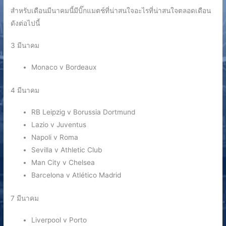
สำหรับเดือนมีนาคมนี้มีบิ๊กแมตช์ที่น่าสนใจอะไรที่น่าสนใจตลอดเดือน
ดังต่อไปนี้
3 มีนาคม
Monaco v Bordeaux
4 มีนาคม
RB Leipzig v Borussia Dortmund
Lazio v Juventus
Napoli v Roma
Sevilla v Athletic Club
Man City v Chelsea
Barcelona v Atlético Madrid
7 มีนาคม
Liverpool v Porto