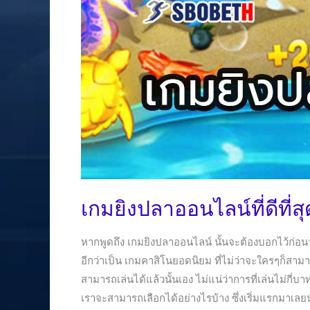
เกมยิงปลาออนไลน์ที่ดีที่สุ
หากพูดถึง เกมยิงปลาออนไลน์ นั้นจะต้องบอกไว้ก่อนว่า
อีกว่าเป็น เกมคาสิโนยอดนิยม ที่ไม่ว่าจะใครๆก็สามาร
สามารถเล่นได้แล้วนั้นเอง ไม่แน่ว่าการที่เล่นไม่กี่
เราจะสามารถเลือกได้อย่างไรบ้าง ซึ่งเริ่มแรกมาเล