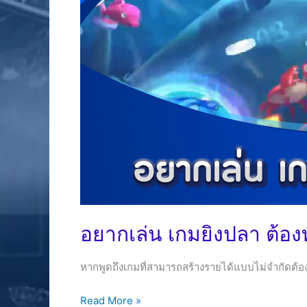
ทำ
อย่างไร
อยากเล่น เกมยิงปลา ต้อง
หากพูดถึงเกมที่สามารถสร้างรายได้แบบไม่จำกัดต้องย
Read More »