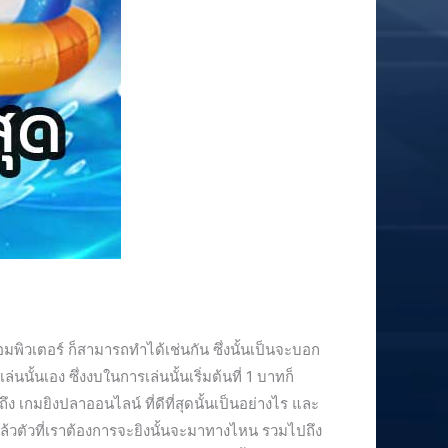
อมพิวเตอร์ ก็สามารถทำได้เช่นกัน ซึ่งนั้นเป็นจะบอก
นั้นเอง ซึ่งงบในการเล่นนั้นเริ่มต้นที่ 1 บาทก็
ึง เกมยิงปลาออนไลน์ ที่ดีที่สุดนั้นเป็นอย่างไร และ
ล้วตัวที่เราต้องการจะยิงนั้นจะมาทางไหน รวมไปถึง