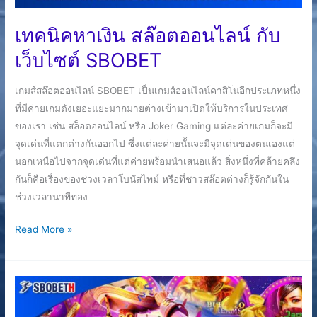
SBOBET
เทคนิคหาเงิน สล๊อตออนไลน์ กับ
เว็บไซต์ SBOBET
เกมส์สล๊อตออนไลน์ SBOBET เป็นเกมส์ออนไลน์คาสิโนอีกประเภทหนึ่ง
ที่มีค่ายเกมดังเยอะแยะมากมายต่างเข้ามาเปิดให้บริการในประเทศ
ของเรา เช่น สล็อตออนไลน์ หรือ Joker Gaming แต่ละค่ายเกมก็จะมี
จุดเด่นที่แตกต่างกันออกไป ซึ่งแต่ละค่ายนั้นจะมีจุดเด่นของตนเองแต่
นอกเหนือไปจากจุดเด่นที่แต่ค่ายพร้อมนำเสนอแล้ว สิ่งหนึ่งที่คล้ายคลึง
กันก็คือเรื่องของช่วงเวลาโบนัสไทม์ หรือที่ชาวสล๊อตต่างก็รู้จักกันใน
ช่วงเวลานาทีทอง
Read More »
เกมส์
สล็อต