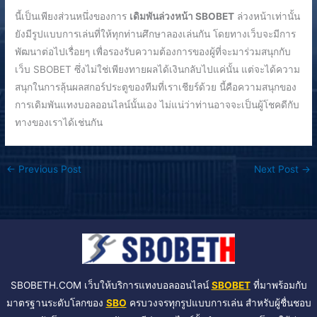
นี้เป็นเพียงส่วนหนึ่งของการ
เดิมพันล่วงหน้า SBOBET
ล่วงหน้าเท่านั้น
ยังมีรูปแบบการเล่นที่ให้ทุกท่านศึกษาลองเล่นกัน โดยทางเว็บจะมีการ
พัฒนาต่อไปเรื่อยๆ เพื่อรองรับความต้องการของผู้ที่จะมาร่วมสนุกกับ
เว็บ SBOBET ซึ่งไม่ใช่เพียงทายผลได้เงินกลับไปแค่นั้น แต่จะได้ความ
สนุกในการลุ้นผลสกอร์ประตูของทีมที่เราเชียร์ด้วย นี้คือความสนุกของ
การเดิมพันแทงบอลออนไลน์นั้นเอง ไม่แน่ว่าท่านอาจจะเป็นผู้โชคดีกับ
ทางของเราได้เช่นกัน
←
Previous Post
Next Post
→
SBOBETH.COM เว็บให้บริการแทงบอลออนไลน์
SBOBET
ที่มาพร้อมกับ
มาตรฐานระดับโลกของ
SBO
ครบวงจรทุกรูปแบบการเล่น สำหรับผู้ชื่นชอบ