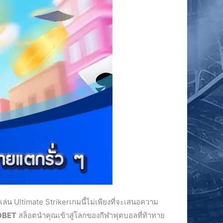
ล่น Ultimate Strikerเกมนี้ไม่เพียงที่จะเสนอความ
OBET
สล็อตนำคุณเข้าสู่โลกของกีฬาฟุตบอลที่ท้าทาย