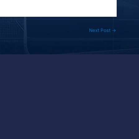
Next Post
→