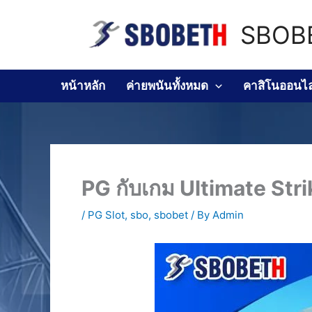
Skip
SBOBET
to
content
หน้าหลัก
ค่ายพนันทั้งหมด
คาสิโนออนไล
PG กับเกม Ultimate Stri
/
PG Slot
,
sbo
,
sbobet
/ By
Admin