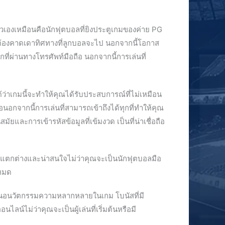
กตัวเองเหมือนคือนักฟุตบอลที่ยิงประตูเกมของค่าย PG
ต้องคาดเดาทิศทางที่ลูกบอลจะไป นอกจากนี้โอกาส
กที่ผ่านทางโทรศัพท์มือถือ นอกจากนี้การเล่นที่
้ว่าเกมนี้จะทำให้คุณได้รับประสบการณ์ที่ไม่เหมือน
ือนอกจากนี้การเล่นที่สามารถเข้าถึงได้ทุกที่ทำให้คุณ
และการเข้ารหัสข้อมูลที่เข้มงวด เป็นที่น่าเชื่อถือ
่แตกต่างและน่าสนใจไม่ว่าคุณจะเป็นนักฟุตบอลมือ
นหมด
นำเสนอนวัตกรรมความหลากหลายในเกม โบนัสที่มี
์ไม่ว่าคุณจะเป็นผู้เล่นที่เริ่มต้นหรือมี