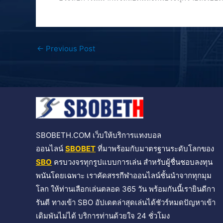
←
Previous Post
SBOBETH.COM เว็บให้บริการแทงบอล
ออนไลน์
SBOBET
ที่มาพร้อมกับมาตรฐานระดับโลกของ
SBO
ครบวงจรทุกรูปแบบการเล่น สำหรับผู้ชื่นชอบลงทุน
พนันโดยเฉพาะ เราคัดสรรกีฬาออนไลน์ชั้นนำจากทุกมุม
โลก ให้ท่านเลือกเล่นตลอด 365 วัน พร้อมกันนี้เรายินดีกา
รันตี ทางเข้า SBO อัปเดตล่าสุดเล่นได้ชัวร์หมดปัญหาเข้า
เดิมพันไม่ได้ บริการท่านด้วยใจ 24 ชั่วโมง