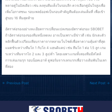
หลายคู่ในบิลเดียว เช่น ลงทุนทีมเต็งในรอบลีก ควรเลือกคู่มั่นใจสูงเพื่อ
เพิ่มโอกาสชนะ รอบเพลย์ออฟเป็นรอบสำคัญทีมต้องเล่นเต็มที่ เพื่อเข้า
สู่รอบ 16 ทีมสุดท้าย
อัตราต่อรองอย่างละเอียดการเปลี่ยนแปลงของอัตราต่อรอง SBOBET
ถ้าอัตราต่อรองของทีมหนึ่งลดลง อาจเป็นเพราะมีข่าวดี เช่น นักเตะตัว
หลักฟื้นตัวเปรียบเทียบราคาจากหลายเว็บไซต์เพื่อหาความคุ้มค่าที่สุด
แมตช์ระหว่างทีมโถ 1 กับโถ 4 แฮนดิแคป เช่น ทีมโถ 1 ต่อ 1.5 ลูก เกม
ระหว่างทีมจากโถ 2 และ 3 สูง/ต่ำ โดยเฉพาะเกมทั้งสองทีมมีสไตล์
การเล่นเกมรุก รอบน็อคเอาท์ ดูฟอร์มจากเลกแรกเพื่อวางเดิมพันในเลก
ที่สอง
←
Previous Post
Next Post
→