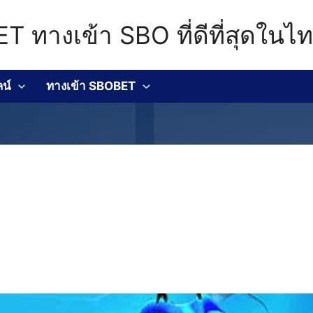
 ทางเข้า SBO ที่ดีที่สุดในไ
น์
ทางเข้า SBOBET