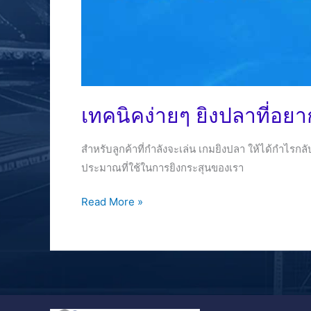
เทคนิคง่ายๆ ยิงปลาที่อ
สำหรับลูกค้าที่กำลังจะเล่น เกมยิงปลา ให้ได้กำไรกลับม
ประมาณที่ใช้ในการยิงกระสุนของเรา
Read More »