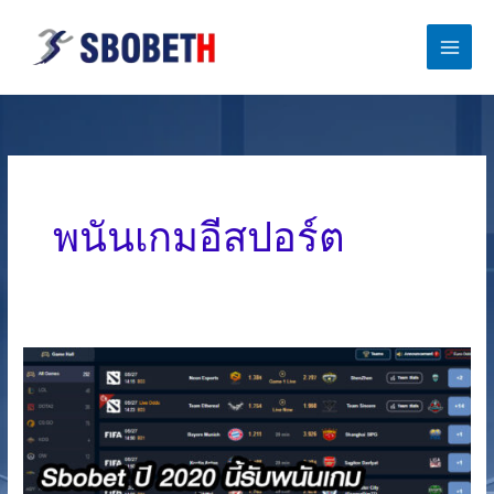
Skip
to
content
พนันเกมอีสปอร์ต
Sbobet
ปี
2020
นี้
รับ