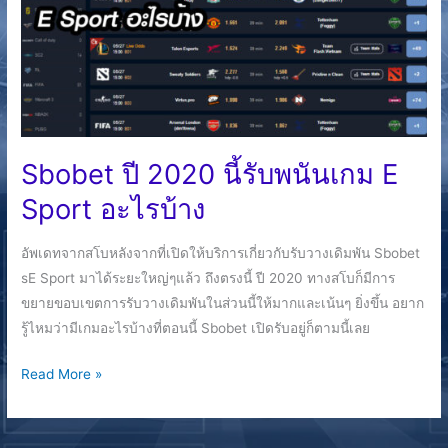
พนัน
เกม
E
Sport
อะไร
บ้าง
Sbobet ปี 2020 นี้รับพนันเกม E
Sport อะไรบ้าง
อัพเดทจากสโบหลังจากที่เปิดให้บริการเกี่ยวกับรับวางเดิมพัน Sbobet
sE Sport มาได้ระยะใหญ่ๆแล้ว ถึงตรงนี้ ปี 2020 ทางสโบก็มีการ
ขยายขอบเขตการรับวางเดิมพันในส่วนนี้ให้มากและเน้นๆ ยิ่งขึ้น อยาก
รู้ไหมว่ามีเกมอะไรบ้างที่ตอนนี้ Sbobet เปิดรับอยู่ก็ตามนี้เลย
Read More »