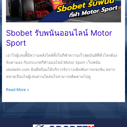
Sport
Sbobet รับพนันออนไลน์ Motor
Sport
เอาใจผู้เล่นที่ีมีความคลั่งไคล้ทั้งในกีฬาความเร็วสุดมันส์ที่ทั่วโลกต้อง
จับตามอง กับประเภทกีฬาออนไลน์ Motor Sport เว็บพนัน
sbobeth.com ยินดีพร้อมให้บริการรับวางเดิมพันการแข่งขัน หลาก
หลายเงื่อนไขผู้เล่นท่านใดสนใจสามารถติดตามไปดู
Read More »