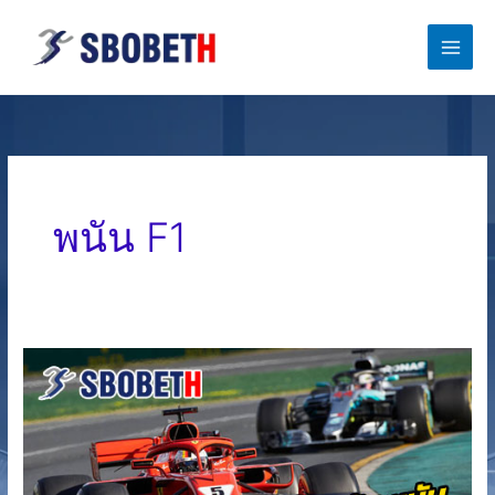
Skip
to
content
พนัน F1
Sbobet
รับ
พนัน
ออนไลน์
Motor