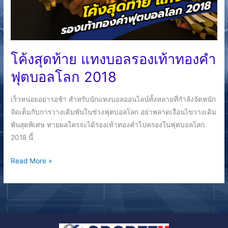
ทองคำ
ฟุตบอล
โลก
2018
โค้งสุดท้าย แทงบอลรองเท้าทองคำ
ฟุตบอลโลก 2018
เร็วหน่อยอย่ารอช้า สำหรับนักแทงบอลออนไลน์ทั้งหลายที่กำลังจัดหนัก
จัดเต็มกับการวางเดิมพันในช่วงฟุตบอลโลก อย่าพลาดเงื่อนไขวางเดิม
พันสุดพิเศษ ทายผลใครจะได้รองเท้าทองคำไปครองในฟุตบอลโลก
2018 นี้
Read More »