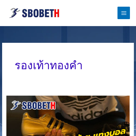
Skip
to
content
รองเท้าทองคำ
โค้ง
สุดท้าย
แทง
บอล
รองเท้า