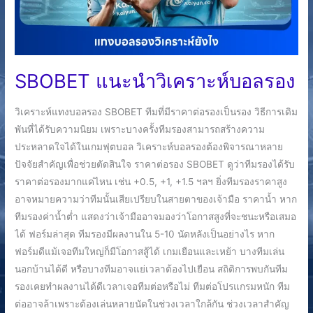
SBOBET แนะนำวิเคราะห์บอลรอง
วิเคราะห์แทงบอลรอง SBOBET ทีมที่มีราคาต่อรองเป็นรอง วิธีการเดิม
พันที่ได้รับความนิยม เพราะบางครั้งทีมรองสามารถสร้างความ
ประหลาดใจได้ในเกมฟุตบอล วิเคราะห์บอลรองต้องพิจารณาหลาย
ปัจจัยสำคัญเพื่อช่วยตัดสินใจ ราคาต่อรอง SBOBET ดูว่าทีมรองได้รับ
ราคาต่อรองมากแค่ไหน เช่น +0.5, +1, +1.5 ฯลฯ ยิ่งทีมรองราคาสูง
อาจหมายความว่าทีมนั้นเสียเปรียบในสายตาของเจ้ามือ ราคาน้ำ หาก
ทีมรองค่าน้ำต่ำ แสดงว่าเจ้ามืออาจมองว่าโอกาสสูงที่จะชนะหรือเสมอ
ได้ ฟอร์มล่าสุด ทีมรองมีผลงานใน 5-10 นัดหลังเป็นอย่างไร หาก
ฟอร์มดีแม้เจอทีมใหญ่ก็มีโอกาสสู้ได้ เกมเยือนและเหย้า บางทีมเล่น
นอกบ้านได้ดี หรือบางทีมอาจแย่เวลาต้องไปเยือน สถิติการพบกันทีม
รองเคยทำผลงานได้ดีเวลาเจอทีมต่อหรือไม่ ทีมต่อโปรแกรมหนัก ทีม
ต่ออาจล้าเพราะต้องเล่นหลายนัดในช่วงเวลาใกล้กัน ช่วงเวลาสำคัญ