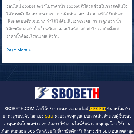
ออนไลน์ sbobet จะว่าไปราคาน้ำ sbobet ก็มีส่วนช่วยในการตัดสินใจ
ได้ในระดับนึง เพราะหากเราวางเดิมพันเยอะๆ ส่วนต่างที่ได้รับมันจะ
เห็นผลแบบชัดเจนมาก ว่าได้ไม่คุ้มเสียเอาซะเลย เรามาดูกันว่า น้ำ
โต๊ะพนันบอลกับน้ำเว็บพนันบอลออนไลน์ต่างกันยังไง เอากันตั้งแต่
ราคาน้ำคืออะไรกันเลยแล้วกัน
Read More »
SBOBETH.COM เว็บให้บริการแทงบอลออนไลน์
SBOBET
ที่มาพร้อมกับ
มาตรฐานระดับโลกของ
SBO
ครบวงจรทุกรูปแบบการเล่น สำหรับผู้ชื่นชอบ
ลงทุนพนันโดยเฉพาะ เราคัดสรรกีฬาออนไลน์ชั้นนำจากทุกมุมโลก ให้ท่าน
เลือกเล่นตลอด 365 วัน พร้อมกันนี้เรายินดีการันตี ทางเข้า SBO อัปเดตล่าสุด