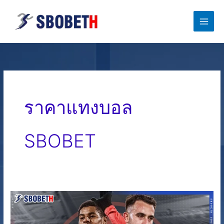
Skip
to
content
ราคาแทงบอล
SBOBET
บอล
เต็ง
วัน