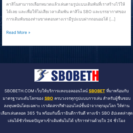
คาสิโนสามารถเลือกหมวดแล้วเล่นตามรูปแบบเดิมพันที่เราสร้างไว้ให้
ได้เลย และเพื่อให้ไม่เสียเวลาเดิมพัน คาสิโน SBO และบรรยากาศของ
การเดิมพันของท่านขาดตอนทางเรามีรูปแบบฝากถอนออโต้ […]
Read More »
SBOBETH.COM เว็บให้บริการแทงบอลออนไลน์
SBOBET
ที่มาพร้อมกับ
มาตรฐานระดับโลกของ
SBO
ครบวงจรทุกรูปแบบการเล่น สำหรับผู้ชื่นชอบ
ลงทุนพนันโดยเฉพาะ เราคัดสรรกีฬาออนไลน์ชั้นนำจากทุกมุมโลก ให้ท่าน
เลือกเล่นตลอด 365 วัน พร้อมกันนี้เรายินดีการันตี ทางเข้า SBO อัปเดตล่าสุด
เล่นได้ชัวร์หมดปัญหาเข้าเดิมพันไม่ได้ บริการท่านด้วยใจ 24 ชั่วโมง