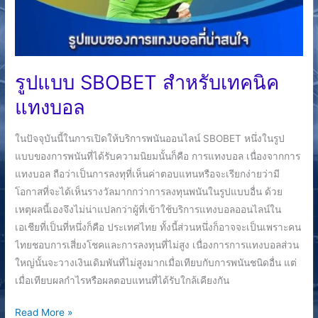
แทง
บอล
รูปแบบ SBOBET สำหรับเทคนิค
แทงบอล
ในปัจจุบันนี้ในการเปิดให้บริการพนันออนไลน์ SBOBET หนึ่งในรูป
แบบของการพนันที่ได้รับความนิยมนั้นก็คือ การแทงบอล เนื่องจากการ
แทงบอล ถือว่าเป็นการลงทุที่เห็นค่าตอบแทนหรือจะเรียกง่ายว่ามี
โอกาสที่จะได้เห็นรางวัลมากกว่าการลงทุนพนันในรูปแบบอื่น ด้วย
เหตุผลนี้เองจึงไม่น่าแปลกว่าผู้ที่เข้าใช้บริการแทงบอลออนไลน์ใน
เอเชียที่เป็นที่หนึ่งก็คือ ประเทศไทย ทั้งนี้ส่วนหนึ่งก็อาจจะเป็นเพราะคน
ไทยชอบการเสี่ยงโชคและการลงทุนที่ไม่สูง เนื่องการการแทงบอลส่วน
ใหญ่นั้นจะวางเงินเดิมพันที่ไม่สูงมากเมื่อเทียบกับการพนันชนิดอื่น แต่
เมื่อเทียบผลกำไรหรือผลตอบแทนที่ได้รับใกล้เคียงกัน
Read More »