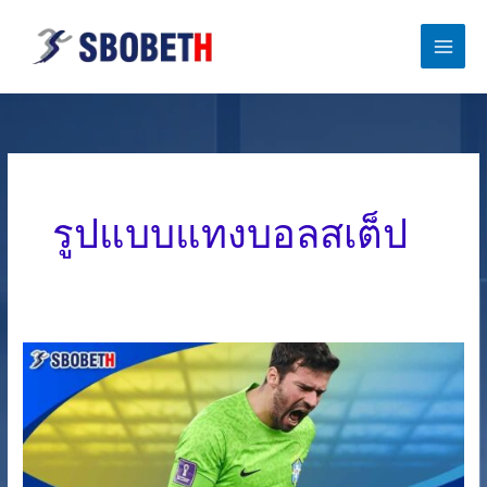
Skip
to
content
รูปแบบแทงบอลสเต็ป
รูป
แบบ
SBOBET
สำหรับ
เทคนิค