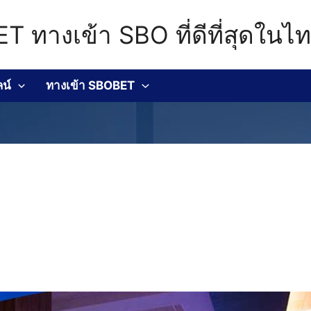
 ทางเข้า SBO ที่ดีที่สุดในไ
น์
ทางเข้า SBOBET