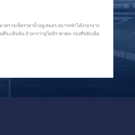
ข้ามาตรวจเช็คราคาน้ำอยู่เสมอๆ สมารถทำได้ง่ายๆจาก
ที่จะเดิมพัน ถ้าหากว่าคู่ใดมีราคาต่อ-รองที่ขยับเพิ่ม