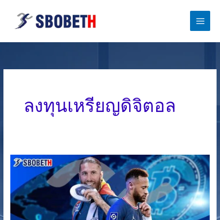
Skip
to
content
ลงทุนเหรียญดิจิตอล
ลงทุน
แทง
บอล
ออนไลน์
SBOBET