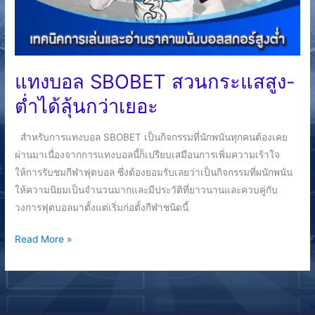
สูง-
ต่ำ
ได้
ลุ้น
กว่า
แทงบอล SBOBET สวนกระแสสูง-
เยอะ
ต่ำได้ลุ้นกว่าเยอะ
สำหรับการแทงบอล SBOBET เป็นกิจกรรมที่นักพนันทุกคนต้องเคย
ผ่านมาเนื่องจากการแทงบอลนี้ก็เปรียบเสมือนการเพิ่มความเร้าใจ
ให้การรับชมกีฬาฟุตบอล ซึ่งต้องยอมรับเลยว่าเป็นกิจกรรมที่ผนักพนัน
ให้ความนิยมเป็นจำนวนมากและมีประวัติที่ยาวนานและควบคู่กับ
วงการฟุตบอลมาตั้งแต่เริ่มก่อตั้งกีฬาชนิดนี้
Read More »