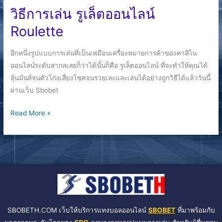
ตอ
วิธีการเล่น รูเล็ตออนไลน์
อน
ไลน์
Roulette
Roulette
อีกหนึ่งรูปแบบการเล่นที่เป็นเหมือนเครื่องหมายการค้าของคาสิโน
ออนไลน์ระดับสากลเลยก็ว่าได้นั้นก็คือ รูเล็ตออนไลน์ ที่จะทำให้คุณได้
ลุ้นมันส์จนตัวโก่งเสี่ยงโชคจนรวยเละและเล่นได้อย่างถูกวิธีได้แล้ววันนี้
ผ่านเว็บ Sbobet
Read More »
SBOBETH.COM เว็บให้บริการแทงบอลออนไลน์
SBOBET
ที่มาพร้อมกับ