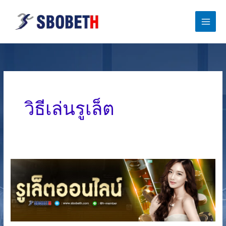
Skip
to
content
วิธีเล่นรูเล็ต
วิธี
การ
เล่น
รู
เล็