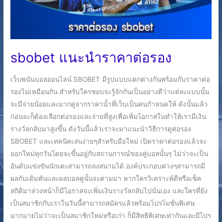
sbobet แนะนำราคาต่อรอง
เว็บพนันบอลออนไลน์ SBOBET มีรูปแบบแตกต่างกันพร้อมกับราคาต่อ
รองไม่เหมือนกัน สำหรับใครชอบจะรู้จักกันเป็นอย่างดีว่าแต่ละแบบนั้น
จะมีจ่ายน้อยและมากดูจากราคาน้ำที่เว็บเป็นคนกำหนดให้ ดังนั้นแล้ว
ก่อนจะก็ต้องเลือกต่อรองและจ่ายที่สูงเพื่อเพิ่มโอกาสในทำให้เรามีเงิน
รางวัลกลับมาสูงขึ้น ดังวันนี้แล้วเราจะมาแนะนำวิธีการดูต่อรอง
SBOBET และเทคนิคเล่นง่ายๆสำหรับมือใหม่ เปิดราคาต่อรองแล้วจะ
ออกใหม่ทุกวันโดยจะขึ้นอยู่กับสถานการณ์ของคู่บอลนั้นๆ ไม่ว่าจะเป็น
อันดับแข่งขันนักเตะสามารถลงสนามได้ องค์ประกอบต่างๆสามารถมี
ผลกับเดิมพันและผลบอลคู่นั้นจะตามมา หากใครวิเคราะห์ดีหรือเช็ค
สถิติมาล่วงหน้าก็มีโอกาสจะเพิ่มเงินรางวัลกลับไปนั่นเอง และใครที่ยัง
เป็นสมาชิกกับเราในวันนี้สามารถสมัครแล้วพร้อมโปรโมชั่นพิเศษ
มากมายไม่ว่าจะเป็นสมาชิกใหม่หรือเก่า ก็มีสิทธิพิเศษเท่ากันและมีโปร