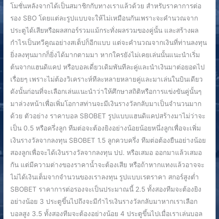
โมชั่นหลังจากได้เป็นสมาชิกกับทางเราแล้วด้วย สำหรับราคาการต่อ
รอง SBO โดยแต่ละรูปแบบจะให้ไม่เหมือนกันเพราะจะคำนวณจาก
ประตูได้เสียหรือผลสกอร์รวมแม้กระทั่งผลรวมของคู่นั้น และสร้างผล
กำไรเป็นทวีคูณอย่างสเต็ปก็อีกแบบ แต่จะคำนวณจากเงินที่ท่านลงทุน
ยิ่งลงทุนมากก็ยิ่งได้มากตามมา หากใครยังไม่เคยเล่นนั้นแนะนำเริ่ม
ต้นจากแฮนดิแคป หรือบอลเดี่ยวเดิมพันทีละคู่และนำเงินมาต่อยอดไป
เรื่อยๆ เพราะไม่ต้องวิเคราะห์ทีละหลายหลายคู่และมาเล่นในบินเดียว
ดังนั้นก่อนที่จะเลือกเล่นแนะนำว่าให้ศึกษาสถิติหรือการแข่งขันคู่นั้นๆ
มาล่วงหน้าเพื่อเพิ่มโอกาสท่านจะมีเงินรางวัลกลับมาเป็นจำนวนมาก
ด้วย ตัวอย่าง ราคาบอล SBOBET รูปแบบแฮนดิแคปสร้างมาไม่ว่าจะ
เป็น 0.5 หรือครึ่งลูก ทีมต่อจะต้องยิงอย่างน้อยน้อยหนึ่งลูกเพื่อจะเพิ่ม
เงินรางวัลจากลงทุน SBOBET 1.5 ลูกควบครึ่ง ทีมต่อต้องยืนอย่างน้อย
สองลูกเพื่อจะได้เงินรางวัลจากลงทุน ปป. หรือเสมอ ออกมาแล้วเสมอ
กัน แต่มีความต่างของราคาน้ำจะต้องเสีย หรือถ้าหากแทงแล้วอาจจะ
ไม่ได้เงินเต็มจากจำนวนของเราลงทุน รูปแบบเรตราคา สกอร์สูงต่ำ
SBOBET ราคาการต่อรองจะเป็นประมาณนี้ 2.5 ทั้งสองทีมจะต้องยิง
อย่างน้อย 3 ประตูขึ้นไปถึงจะมีกำไรเงินรางวัลกลับมาหากเราเลือก
บอลสูง 3.5 ทั้งสองทีมจะต้องอย่างน้อย 4 ประตูขึ้นไปเมื่อเราเล่นบอล