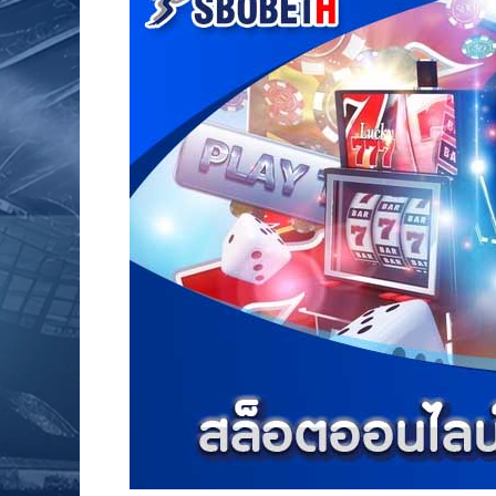
ออนไลน์
ล็อค
ระบบ
ไว้
จริง
หรือ
ไม่
?