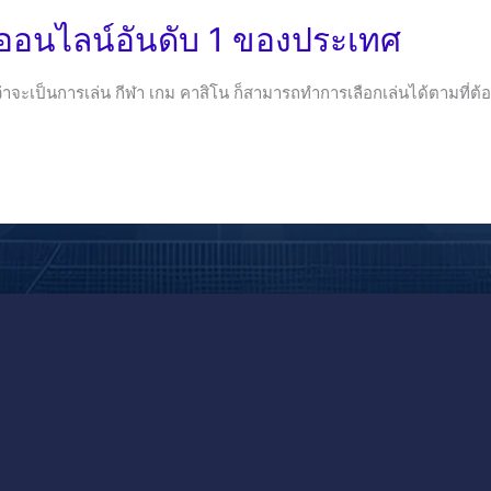
นันออนไลน์อันดับ 1 ของประเทศ
จะเป็นการเล่น กีฬา เกม คาสิโน ก็สามารถทำการเลือกเล่นได้ตามที่ต้อง