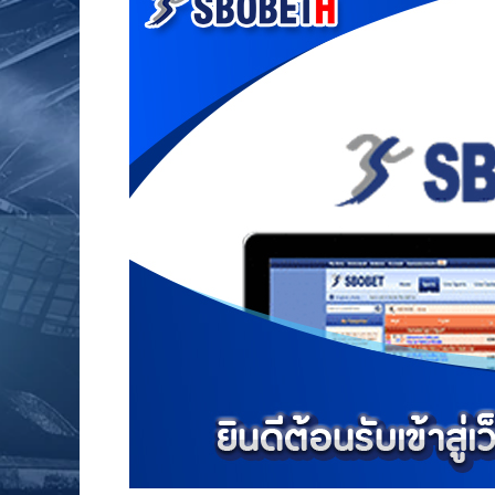
ต้อนรับ
เข้า
สู่
เว็บ
พนัน
ออนไลน์
อันดับ
1
ของ
ประเทศ