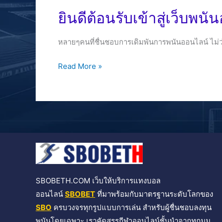
ยินดีต้อนรับเข้าสู่เว็บพ
หลายๆคนที่ชื่นชอบการเดิมพันการพนันออนไลน์ ไม่ว่า
Read More »
SBOBETH.COM เว็บให้บริการแทงบอล
ออนไลน์
SBOBET
ที่มาพร้อมกับมาตรฐานระดับโลกของ
SBO
ครบวงจรทุกรูปแบบการเล่น สำหรับผู้ชื่นชอบลงทุน
พนันโดยเฉพาะ เราคัดสรรกีฬาออนไลน์ชั้นนำจากทุกมุม