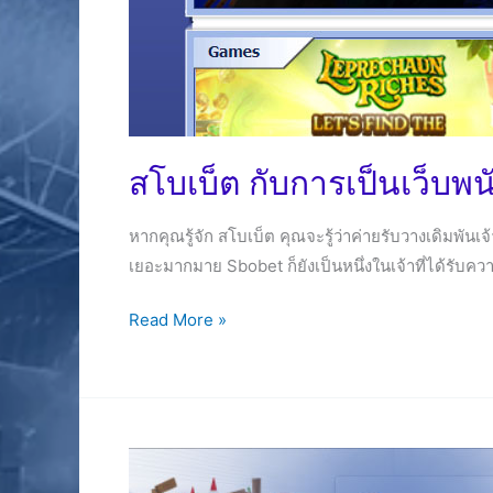
สโบเบ็ต กับการเป็นเว็บพ
หากคุณรู้จัก สโบเบ็ต คุณจะรู้ว่าค่ายรับวางเดิมพันเจ
เยอะมากมาย Sbobet ก็ยังเป็นหนึ่งในเจ้าที่ได้รับค
Read More »
หินิ
ำะ