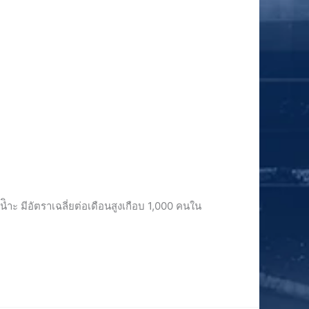
ิำะ มีอัตราเฉลี่ยต่อเดือนสูงเกือบ 1,000 คนใน