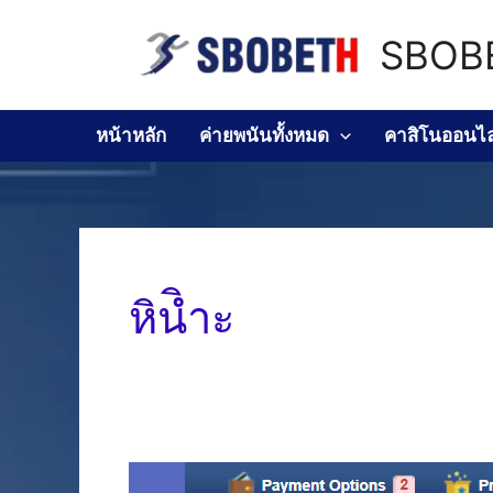
Skip
SBOBET
to
content
หน้าหลัก
ค่ายพนันทั้งหมด
คาสิโนออนไล
หินิำะ
ส