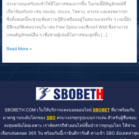
ประมาณนะครับจะทำให้มีโอกาสชนะมากขึ้น ในเกมนี้มีสัญลักษณ์ที่
เกี่ยวข้องกับรถ เช่น รถแข่ง, ประแจ, ไขควง, ยางรถ และธงหมากรุก
ซึ่งทั้งหมดนี้จะช่วยเพิ่มความรู้สึกเหมือนอยู่ในสนามแข่งจริง ๆ เกมนี้ยัง
มีฟีเจอร์พิเศษน่าสนใจ เช่น Free Spins และฟีเจอร์ Wild ซึ่งสามารถ
แทนสัญลักษณ์อื่น ๆ เพื่อช่วยผู้เล่นมีโอกาสชนะสูงขึ้น […]
Read More »
SBOBETH.COM เว็บให้บริการแทงบอลออนไลน์
SBOBET
ที่มาพร้อมกับ
มาตรฐานระดับโลกของ
SBO
ครบวงจรทุกรูปแบบการเล่น สำหรับผู้ชื่นชอบ
ลงทุนพนันโดยเฉพาะ เราคัดสรรกีฬาออนไลน์ชั้นนำจากทุกมุมโลก ให้ท่าน
เลือกเล่นตลอด 365 วัน พร้อมกันนี้เรายินดีการันตี ทางเข้า SBO อัปเดตล่าสุด