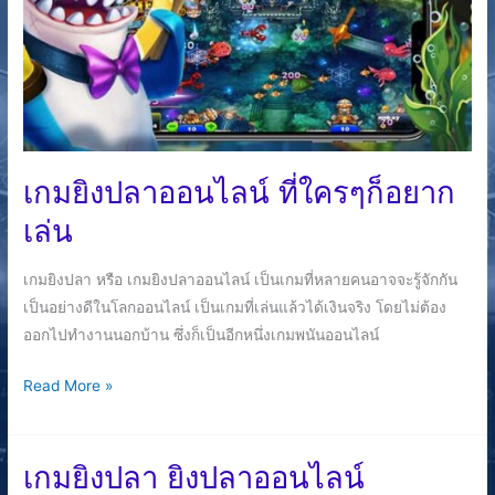
ใครๆ
ก็
อยาก
เล่น
เกมยิงปลาออนไลน์ ที่ใครๆก็อยาก
เล่น
เกมยิงปลา หรือ เกมยิงปลาออนไลน์ เป็นเกมที่หลายคนอาจจะรู้จักกัน
เป็นอย่างดีในโลกออนไลน์ เป็นเกมที่เล่นแล้วได้เงินจริง โดยไม่ต้อง
ออกไปทำงานนอกบ้าน ซึ่งก็เป็นอีกหนึ่งเกมพนันออนไลน์
Read More »
เกมยิงปลา ยิงปลาออนไลน์
เกม