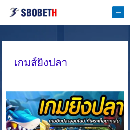
Skip
to
content
เกมส์ยิงปลา
เกม
ยิง
ปลา
ออนไลน์
ที่