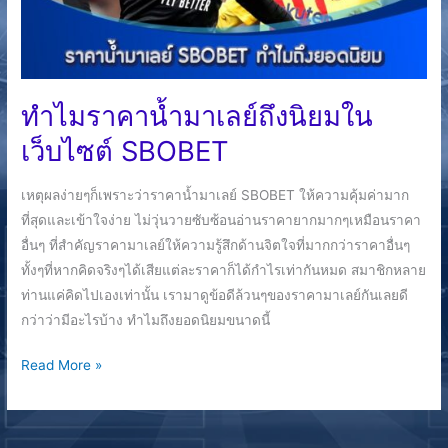
ถึง
นิยม
ใน
เว็บไซต์
SBOBET
ทำไมราคาน้ำมาเลย์ถึงนิยมใน
เว็บไซต์ SBOBET
เหตุผลง่ายๆก็เพราะว่าราคาน้ำมาเลย์ SBOBET ให้ความคุ้มค่ามาก
ที่สุดและเข้าใจง่าย ไม่วุ่นวายซับซ้อนอ่านราคายากมากๆเหมือนราคา
อื่นๆ ที่สำคัญราคามาเลย์ให้ความรู้สึกด้านจิตใจที่มากกว่าราคาอื่นๆ
ทั้งๆที่หากคิดจริงๆได้เสียแต่ละราคาก็ได้กำไรเท่ากันหมด สมาชิกหลาย
ท่านแค่คิดไปเองเท่านั้น เรามาดูข้อดีล้วนๆของราคามาเลย์กันเลยดี
กว่าว่ามีอะไรบ้าง ทำไมถึงยอดนิยมขนาดนี้
Read More »