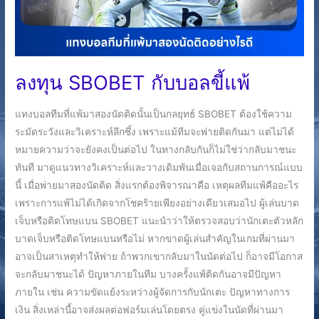
แพ้
ลงทุน SBOBET กับบอลขี้แพ้
แทงบอลทีมที่แพ้มาสองนัดติดนั้นเป็นกลยุทธ์ SBOBET ต้องใช้ความ
ระมัดระวังและวิเคราะห์ลึกซึ้ง เพราะแม้ทีมจะพ่ายติดกันมา แต่ไม่ได้
หมายความว่าจะยังคงเป็นต่อไป ในทางกลับกันก็ไม่ใช่ว่ากลับมาชนะ
ทันที มาดูแนวทางวิเคราะห์และวางเดิมพันเมื่อเจอกับสถานการณ์แบบ
นี้ เมื่อพ่ายมาสองนัดติด สิ่งแรกต้องพิจารณาคือ เหตุผลทีมแพ้คืออะไร
เพราะการแพ้ไม่ได้เกิดจากโชคร้ายเพียงอย่างเดียวเสมอไป ผู้เล่นบาด
เจ็บหรือติดโทษแบน SBOBET แนะนำว่าให้ตรวจสอบว่านักเตะตัวหลัก
บาดเจ็บหรือติดโทษแบนหรือไม่ หากขาดผู้เล่นสำคัญในเกมที่ผ่านมา
อาจเป็นสาเหตุทำให้พ่าย ถ้าพวกเขากลับมาในนัดต่อไป ก็อาจมีโอกาส
จะกลับมาชนะได้ ปัญหาภายในทีม บางครั้งแพ้ติดกันอาจมีปัญหา
ภายใน เช่น ความขัดแย้งระหว่างผู้จัดการกับนักเตะ ปัญหาทางการ
เงิน สิ่งเหล่านี้อาจส่งผลต่อฟอร์มเล่นโดยตรง คู่แข่งในนัดที่ผ่านมา