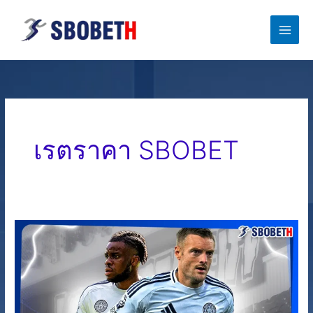
Skip
to
content
เรตราคา SBOBET
ลงทุน
SBOBET
กับ
บอล
ขี้