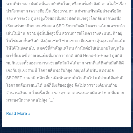
หากที่พ่ายสองนัดติดนั้นเจอกับทีมใหญ่หรือฟอร์มกำลังดี อาจไม่ใช่เรื่อง
น่ากังวลมาก เพราะถือเป็นเรื่องธรรมดา แต่หากแพ้ระดับล่างหรือลีก
รอง ควรระวัง ดูแรงจูงใจของทีมสองนัดติดแรงจูงใจกลับมาชนะเพื่อ
เรียกศรัทธาคืนจากแฟนบอล SBO รักษาอันดับในตารางโดยเฉพาะถ้า
เล่นในบ้าน ความมุ่งมั่นยิ่งสูงขึ้น สถานการณ์ในตารางคะแนน ถ้าอยู่
ในโซนตกชั้นหรือกำลังลุ้นแชมป์ พวกเขาจะมีแรงกระตุ้นสูงจะเก็บแต้ม
ให้ได้ในนัดต่อไป แมตช์นี้สำคัญแค่ไหน ถ้านัดต่อไปเป็นเกมใหญ่หรือ
ดาร์บี้แมตช์ อาจเล่นเต็มที่มากกว่าปกติ สถิติ Head-to-Head ดูสถิติ
พบกันของทั้งสองสามารถช่วยตัดสินใจได้มาก หากที่แพ้ติดกันมีสถิติดี
เจอกับคู่แข่งรายนี้ โอกาสคืนฟอร์มก็สูง กลยุทธ์เดิมพัน แทงบอล
SBOBET ราคาดี หลีกเลี่ยงเดิมพันแบบมั่นใจเกินไป แม้ว่าแพ้ติดกันมี
โอกาสกลับมาชนะได้ แต่ก็ยังเสี่ยงอยู่สูง จึงไม่ควรวางเดิมพันด้วย
จำนวนเงินมากในครั้งเดียว รองดูราคาต่อรองแฮนดิแคป หากทีมพ่าย
มาสองนัดราคาต่อไม่สูง […]
Read More »