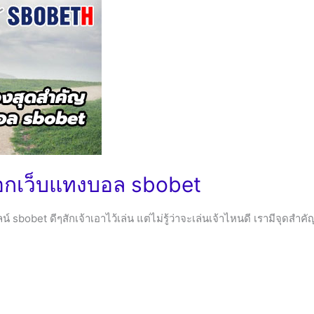
ือกเว็บแทงบอล sbobet
์ sbobet ดีๆสักเจ้าเอาไว้เล่น แต่ไม่รู้ว่าจะเล่นเจ้าไหนดี เรามีจุด