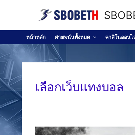
Skip
SBOBET
to
content
หน้าหลัก
ค่ายพนันทั้งหมด
คาสิโนออนไล
เลือกเว็บแทงบอล
8