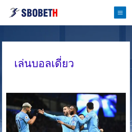
Skip
to
content
เล่นบอลเดี่ยว
วิธี
การ
เล่น
บอล
เดี่ยว