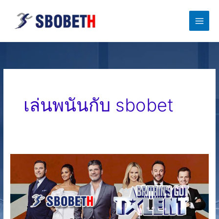
Skip
to
content
เล่นพนันกับ sbobet
SBOBET
เปิด
รับ
พนัน
ทาย