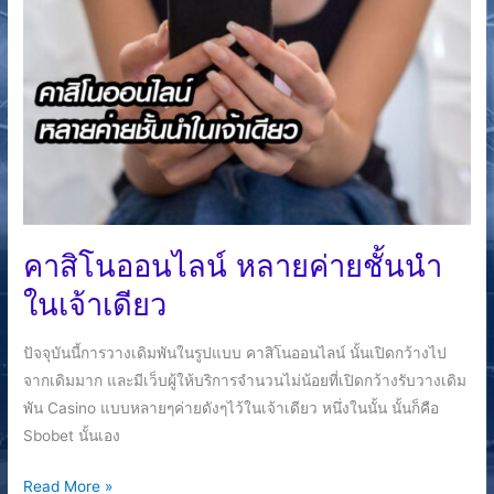
ออนไลน์
หลาย
ค่าย
ชั้น
นำ
ใน
เจ้า
เดียว
คาสิโนออนไลน์ หลายค่ายชั้นนำ
ในเจ้าเดียว
ปัจจุบันนี้การวางเดิมพันในรูปแบบ คาสิโนออนไลน์ นั้นเปิดกว้างไป
จากเดิมมาก และมีเว็บผู้ให้บริการจำนวนไม่น้อยที่เปิดกว้างรับวางเดิม
พัน Casino แบบหลายๆค่ายดังๆไว้ในเจ้าเดียว หนึ่งในนั้น นั้นก็คือ
Sbobet นั้นเอง
Read More »