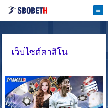
Skip
to
content
เว็บไซต์คาสิโน
ความ
น่า
สนใจ
ของ
แทง