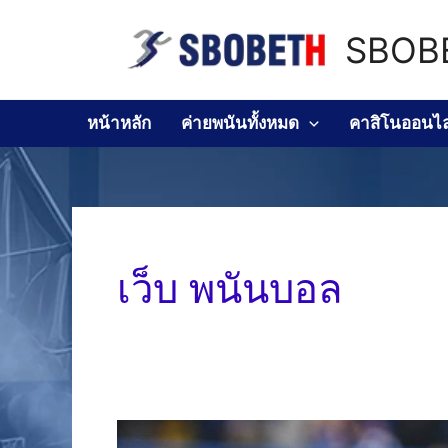
Skip
SBOBET
to
content
หน้าหลัก
ค่ายพนันทั้งหมด
คาสิโนออนไล
เว็บ พนันบอล
สิ่ง