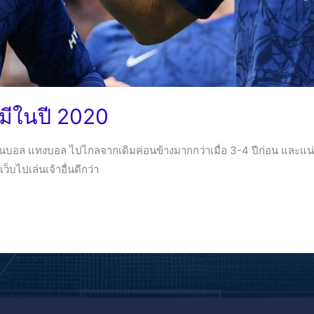
งมีในปี 2020
นันบอล แทงบอล ไปไกลจากเดิมค่อนข้างมากกว่าเมื่อ 3-4 ปีก่อน และแน่นอนถ
ว็บไปเล่นเจ้าอื่นดีกว่า