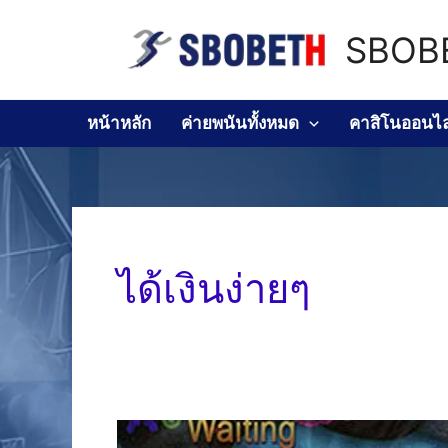
Skip
SBOBET
to
content
หน้าหลัก
ค่ายพนันทั้งหมด
คาสิโนออนไล
ได้เงินง่ายๆ
หลัก