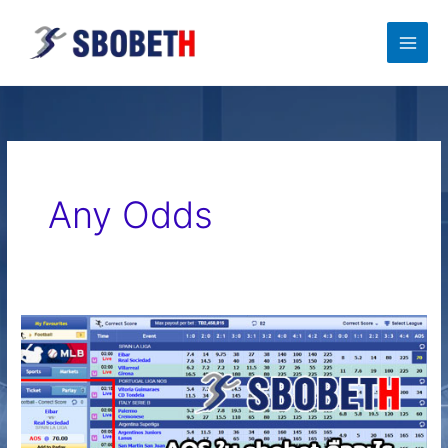
Skip
to
content
Any Odds
AOS
ใน
sbobet
คือ
อะไร