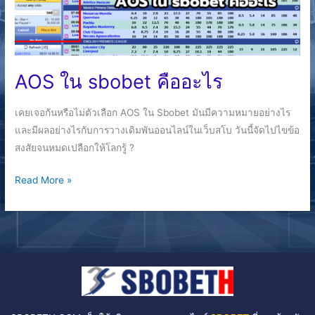
AOS ใน sbobet คืออะไร
เคยเจอกันหรือไม่ตัวเลือก AOS ใน Sbobet มันมีความหมายอย่างไร
และมีผลอย่างไรกับการวางเดิมพันออนไลน์ในเว็บสโบ วันนี้จัดไปไขข้อ
สงสัยจนหมดเปลือกให้โลกรู้ ?
Read More »