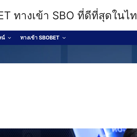
 ทางเข้า SBO ที่ดีที่สุดในไ
น์
ทางเข้า SBOBET