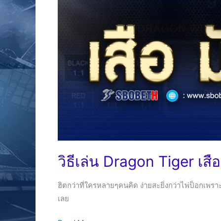
เล่น
Dragon
Tiger
เสือ
มังกร
วิธีเล่น Dragon Tiger เสื
ฮิตกว่าที่ใครหลายๆคนคิด ง่ายสะยิ่งกว่าไพ่ป็อกเพรา
เลย