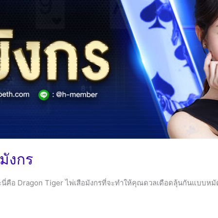
อมังกร
ะนี่คือ Dragon Tiger ไพ่เสือมังกรที่จะทำให้คุณดวลเดือดลุ้นกันแบบหมั