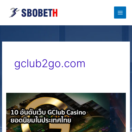
Skip
to
content
gclub2go.com
10
อันดับ
เว็บ
GClub
Casino