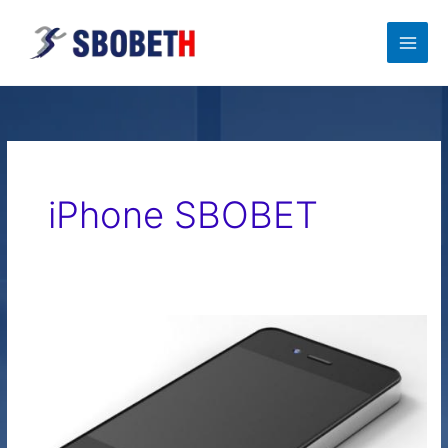
Skip
to
content
iPhone SBOBET
ทาง
เข้า
iPhone
SBOBET