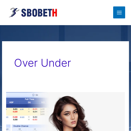
Skip
to
content
Over Under
วิธี
เล่น
sbobet
สกอร์
สูง