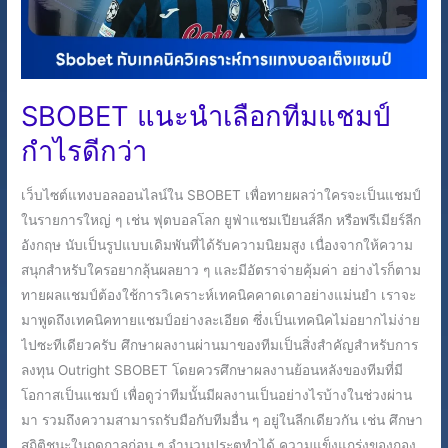
กำไร
ดี
กว่า
SBOBET แนะนำเลือกทีมแชมป์
กำไรดีกว่า
เว็บไซต์แทงบอลออนไลน์ใน SBOBET เพื่อทายผลว่าใครจะเป็นแชมป์
ในรายการใหญ่ ๆ เช่น ฟุตบอลโลก ยูฟ่าแชมเปียนส์ลีก หรือพรีเมียร์ลีก
อังกฤษ นับเป็นรูปแบบเดิมพันที่ได้รับความนิยมสูง เนื่องจากให้ความ
สนุกสำหรับใครอยากลุ้นผลยาว ๆ และมีอัตราจ่ายคุ้มค่า อย่างไรก็ตาม
ทายผลแชมป์ต้องใช้การวิเคราะห์เทคนิคคาดเดาอย่างแม่นยำ เราจะ
มาพูดถึงเทคนิคทายแชมป์อย่างละเอียด ซึ่งเป็นเทคนิคไม่อยากไม่ง่าย
ไปซะทีเดียวครับ ศึกษาผลงานผ่านมาของทีมเป็นสิ่งสำคัญสำหรับการ
ลงทุน Outright SBOBET โดยควรศึกษาผลงานย้อนหลังของทีมที่มี
โอกาสเป็นแชมป์ เพื่อดูว่าทีมนั้นมีผลงานเป็นอย่างไรบ้างในช่วงผ่าน
มา รวมถึงความสามารถรับมือกับทีมอื่น ๆ อยู่ในลีกเดียวกัน เช่น ศึกษา
สถิติชนะในฤดูกาลก่อน ๆ จำนวนประตูทำได้ ความแข็งแกร่งของกอง