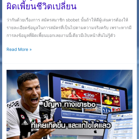
ผิดเพี้ยนชีวิตเปลี่ยน
ว่ากันด้วยเรื่องการ สมัครสมาชิก sbobet นั้นถ้าให้ดีผู้เล่นควรต้องให้
รายละเอียดข้อมูลในการสมัครที่เป็นไปตามความจริงครับ เพราะหากมี
การลงข้อมูลที่ผิดเพี้ยนบอกเลยงานนี้เดียวมีเงิบหน้าสั่นไม่รู้ตัว
Read More »
ปัญหา
ทาง
เข้าsbo
ที่
เคย
เกิด
ขึ้น
และ
แก้ไข