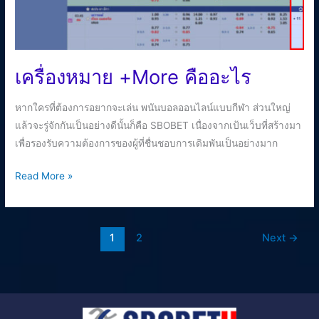
เครื่องหมาย +More คืออะไร
หากใครที่ต้องการอยากจะเล่น พนันบอลออนไลน์แบบกีฬา ส่วนใหญ่
แล้วจะรู่จักกันเป็นอย่างดีนั้นก็คือ SBOBET เนื่องจากเป้นเว็บที่สร้างมา
เพื่อรองรับความต้องการของผู้ที่ชื่นชอบการเดิมพันเป็นอย่างมาก
Read More »
1
2
Next
→