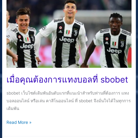
เมื่อ
คุณ
ต้องการ
แทง
บอล
ที่
sbobet
เมื่อคุณต้องการแทงบอลที่ sbobet
sbobet เว็บไซต์เดิมพันอันดับแรกที่แนะนำสำหรับท่านที่ต้องการ แทง
บอลออนไลน์ หรือเล่น คาสิโนออนไลน์ ที่ sbobet จึงมั่นใจได้ในทุกการ
เดิมพัน
Read More »