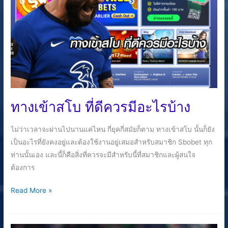
ดี
ควร
มี
อะไร
บ้าง
ทางเข้าสโบ ที่ดีควรมีอะไรบ้าง
ไม่ว่าเวลาจะผ่านไปนานแค่ไหน กี่ยุคกี่สมัยก็ตาม ทางเข้าสโบ นั้นก็ยัง
เป็นอะไรที่ยังคงอยู่และต้องใช้งานอยู่เสมอสำหรับสมาชิก Sbobet ทุก
ท่านนั้นเอง และนี้ก็คือสิ่งที่ควรจะมีสำหรับนี้ที่สมาชิกและผู้สนใจ
ต้องการ
Read More »