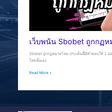
เว็บพนัน Sbobet ถูกกฏ
Sbobet ถูกกฏหมายไหม ประเด็นนี้มีคำตอบให้ 2 อย่า
ไทยนั้นเอง
Read More »