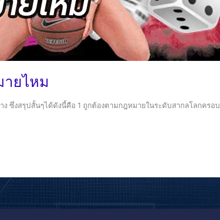
หมายไหม
ง ซึ่งสรุปสั้นๆได้ดังนี้คือ 1 ถูกต้องตามกฎหมายในระดับสากลโลกครอบ