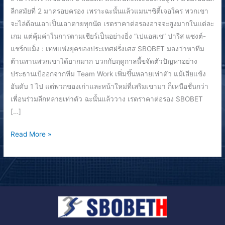
ลีกสมัยที่ 2 มาครอบครอง เพราะฉะนั้นแล้วแมนฯซิตี้เจอใคร พวกเขา
จะไล่ต้อนเอาเป็นเอาตายทุกนัด เรตราคาต่อรองอาจจะสูงมากในแต่ละ
เกม แต่คุ้มค่าในการตามเชียร์เป็นอย่างยิ่ง “เปแอสเช” ปารีส แซงต์-
แชร์กแม็ง : เทพแห่งยุคของประเทศฝรั่งเศส SBOBET มองว่าหาทีม
ต้านทานพวกเขาได้ยากมาก บวกกับฤดูกาลนี้ขจัดตัวปัญหาอย่าง
ประธานเป้ออกจากทีม Team Work เพิ่มขึ้นหลายเท่าตัว แม้เสียแข้ง
อันดับ 1 ไป แต่พวกของเก่าและหน้าใหม่ที่เสริมเขามา ก็เหนือชั่นกว่า
เพื่อนร่วมลีกหลายเท่าตัว ฉะนั้นแล้ววาง เรตราคาต่อรอง SBOBET
[…]
Read More »